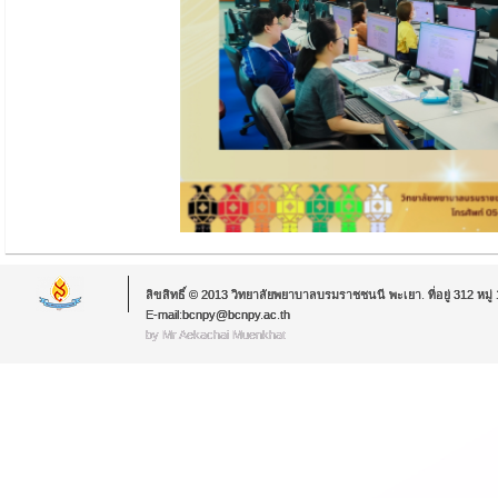
ลิขสิทธิ์ © 2013 วิทยาลัยพยาบาลบรมราชชนนี พะเยา. ที่อยู่ 312 หม
E-mail:bcnpy@bcnpy.ac.th
by Mr.Aekachai Muenkhat