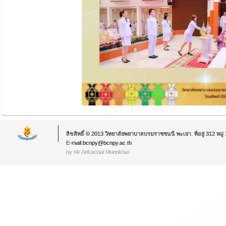
ลิขสิทธิ์ © 2013 วิทยาลัยพยาบาลบรมราชชนนี พะเยา. ที่อยู่ 312 หม
E-mail:bcnpy@bcnpy.ac.th
by Mr.Aekachai Muenkhat